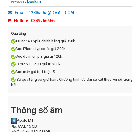
Powered by
Email : 128thaiha@GMAIL.COM
Hotline : 0349266666
Quà tặng :
Tai nghe apple chính hãng giá 350k
Sạc iPhone typec lót giá 200k
Vọc da miễn phí giá trị 120k
Laptop Túi cứu giá trị 300k
Sạc máy giá trị 1 triệu 5
Số quà tặng có giới hạn . Chương trình ưu đãi sẽ kết thúc với số lượn
hết
Thông số âm
Apple M1
RAM: 16 GB
Ổ cứng: SSD 512GB