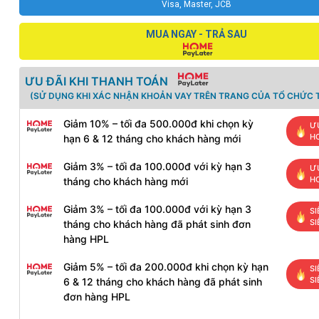
Visa, Master, JCB
MUA NGAY - TRẢ SAU
ƯU ĐÃI KHI THANH TOÁN
(SỬ DỤNG KHI XÁC NHẬN KHOẢN VAY TRÊN TRANG CỦA TỔ CHỨC T
Giảm 10% – tối đa 500.000đ khi chọn kỳ
Ư
H
hạn 6 & 12 tháng cho khách hàng mới
Giảm 3% – tối đa 100.000đ với kỳ hạn 3
Ư
H
tháng cho khách hàng mới
Giảm 3% – tối đa 100.000đ với kỳ hạn 3
SI
S
tháng cho khách hàng đã phát sinh đơn
hàng HPL
Giảm 5% – tối đa 200.000đ khi chọn kỳ hạn
SI
S
6 & 12 tháng cho khách hàng đã phát sinh
đơn hàng HPL