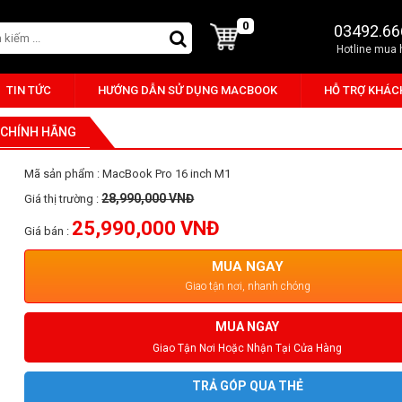
0
03492.66
Hotline mua
TIN TỨC
HƯỚNG DẪN SỬ DỤNG MACBOOK
HỖ TRỢ KHÁC
- CHÍNH HÃNG
Mã sản phẩm : MacBook Pro 16 inch M1
28,990,000 VNĐ
Giá thị trường :
25,990,000 VNĐ
Giá bán :
MUA NGAY
Giao tận nơi, nhanh chóng
MUA NGAY
Giao Tận Nơi Hoặc Nhận Tại Cửa Hàng
TRẢ GÓP QUA THẺ