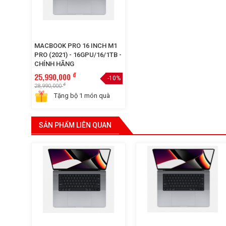
MACBOOK PRO 16 INCH M1
PRO (2021) - 16GPU/16/1TB -
CHÍNH HÃNG
đ
25,990,000
-10%
đ
28,990,000
Tặng bộ 1 món quà
SẢN PHẨM LIÊN QUAN