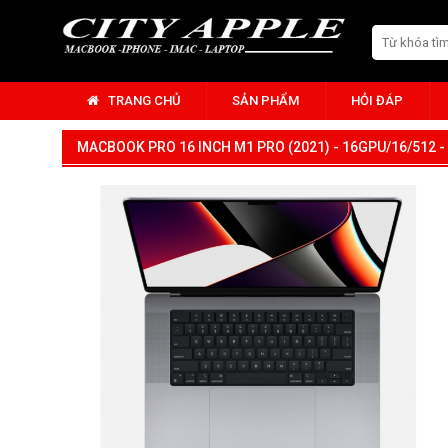
TRANG CHỦ
SẢN PHẨM
HỎI ĐÁP
MACBOOK PRO 16 INCH M1 PRO (2021) - 16GPU/16/512 