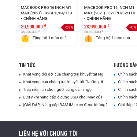
MACBOOK PRO 16 INCH M1
MACBOOK PRO 16 INCH M1
MAX (2021) - 32GPU/64/1TB
MAX (2021) - 32GPU/32/1TB
- CHÍNH HÃNG
- CHÍNH HÃNG
đ
đ
29,990,000
28,990,000
-23%
-0%
đ
đ
38,990,000
28,990,000
Tặng bộ 1 món quà
Tặng bộ 1 món quà
TIN TỨC
HƯỚNG DẪ
Khát vọng đổi đời của chàng trai khuyết tật Nguyễn Hữu Chuyền
Chính sách 
Khát vọng của chàng trai khuyết tật "Những tấm gương bình dị mà cao quý"
Chính sách 
Trao niềm tin cho người cùng cảnh ngộ
Chính sách 
Lưu ý khi nâng cấp ổ cứng SSD cho iMac của bạn
Chính sách
[GIẢI ĐÁP] Nâng cấp RAM iMac có được không?
Giải đáp 10
LIÊN HỆ VỚI CHÚNG TÔI