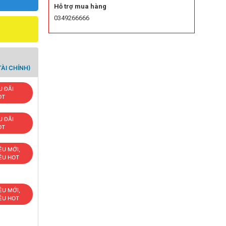
Hỗ trợ mua hàng
0349266666
ÀI CHÍNH)
U ĐÃI
OT
U ĐÃI
OT
ÊU MỚI,
IÊU HOT
ÊU MỚI,
IÊU HOT