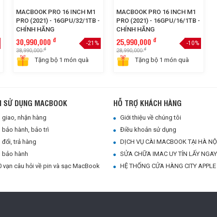
MACBOOK PRO 16 INCH M1
MACBOOK PRO 16 INCH M1
PRO (2021) - 16GPU/32/1TB -
PRO (2021) - 16GPU/16/1TB -
CHÍNH HÃNG
CHÍNH HÃNG
đ
đ
30,990,000
25,990,000
-21%
-10%
đ
đ
38,990,000
28,990,000
Tặng bộ 1 món quà
Tặng bộ 1 món quà
N SỬ DỤNG MACBOOK
HỖ TRỢ KHÁCH HÀNG
giao, nhận hàng
Giới thiệu về chúng tôi
bảo hành, bảo trì
Điều khoản sử dụng
đổi, trả hàng
DỊCH VỤ CÀI MACBOOK TẠI HÀ NỘ
 bảo hành
SỬA CHỮA IMAC UY TÍN LẤY NGAY 
 vạn câu hỏi về pin và sạc MacBook
HỆ THỐNG CỬA HÀNG CITY APPLE - CHUYÊN MACBOO