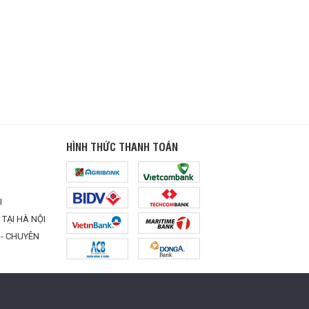
HÌNH THỨC THANH TOÁN
I
TẠI HÀ NỘI
K IMAC IPHONE