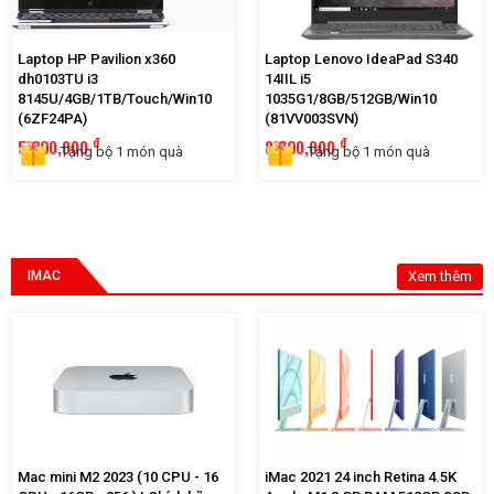
Laptop HP Pavilion x360
Laptop Lenovo IdeaPad S340
dh0103TU i3
14IIL i5
8145U/4GB/1TB/Touch/Win10
1035G1/8GB/512GB/Win10
(6ZF24PA)
(81VV003SVN)
đ
đ
5,990,000
8,390,000
Tặng bộ 1 món quà
Tặng bộ 1 món quà
IMAC
Xem thêm