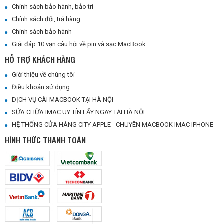
HƯỚNG DẪN SỬ DỤNG MACBOOK
Chính sách giao, nhận hàng
Chính sách bảo hành, bảo trì
Chính sách đổi, trả hàng
Chính sách bảo hành
Giải đáp 10 vạn câu hỏi về pin và sạc MacBook
HỖ TRỢ KHÁCH HÀNG
Giới thiệu về chúng tôi
Điều khoản sử dụng
DỊCH VỤ CÀI MACBOOK TẠI HÀ NỘI
SỬA CHỮA IMAC UY TÍN LẤY NGAY TẠI HÀ NỘI
HỆ THỐNG CỬA HÀNG CITY APPLE - CHUYÊN MACBOOK IMAC IPHONE
HÌNH THỨC THANH TOÁN