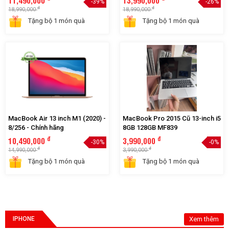
8GPU/8/512 - Chính hãng
8GPU/16/512 - Chính hãng
đ
đ
11,490,000
13,990,000
-39%
-26%
đ
đ
18,990,000
18,990,000
Tặng bộ 1 món quà
Tặng bộ 1 món quà
MacBook Air 13 inch M1 (2020) -
MacBook Pro 2015 Cũ 13-inch i5
8/256 - Chính hãng
8GB 128GB MF839
đ
đ
10,490,000
3,990,000
-30%
-0%
đ
đ
14,990,000
3,990,000
Tặng bộ 1 món quà
Tặng bộ 1 món quà