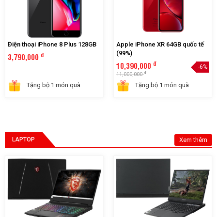
Điện thoại iPhone 8 Plus 128GB
Apple iPhone XR 64GB quốc tế
(99%)
đ
3,790,000
đ
10,390,000
-6%
đ
11,000,000
Tặng bộ 1 món quà
Tặng bộ 1 món quà
LAPTOP
Xem thêm