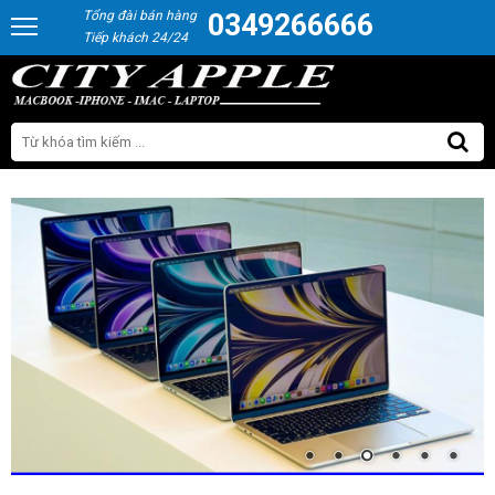
Tổng đài bán hàng
0349266666
Tiếp khách 24/24