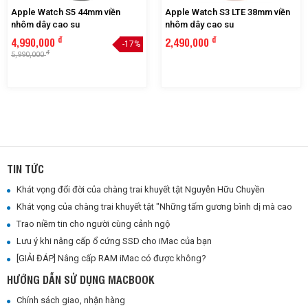
Apple Watch S5 44mm viền
Apple Watch S3 LTE 38mm viền
nhôm dây cao su
nhôm dây cao su
đ
đ
4,990,000
2,490,000
-17%
đ
5,990,000
TIN TỨC
Khát vọng đổi đời của chàng trai khuyết tật Nguyễn Hữu Chuyền
Khát vọng của chàng trai khuyết tật "Những tấm gương bình dị mà cao quý"
Trao niềm tin cho người cùng cảnh ngộ
Lưu ý khi nâng cấp ổ cứng SSD cho iMac của bạn
[GIẢI ĐÁP] Nâng cấp RAM iMac có được không?