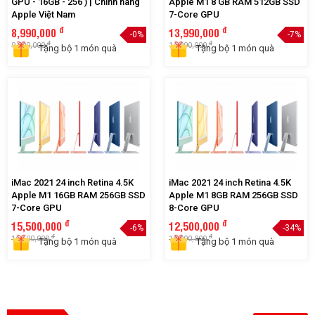
Mac mini M2 2023 (10 CPU - 16
iMac 2021 24 inch Retina 4.5K
GPU - 16GB - 256 ) | Chính hãng
Apple M1 8 GB RAM 512GB SSD
Apple Việt Nam
7-Core GPU
đ
đ
8,990,000
13,990,000
-0%
-7%
đ
đ
9,000,000
14,990,000
Tặng bộ 1 món quà
Tặng bộ 1 món quà
iMac 2021 24 inch Retina 4.5K
iMac 2021 24 inch Retina 4.5K
Apple M1 16GB RAM 256GB SSD
Apple M1 8GB RAM 256GB SSD
7-Core GPU
8-Core GPU
đ
đ
15,500,000
12,500,000
-6%
-34%
đ
đ
16,500,000
18,990,000
Tặng bộ 1 món quà
Tặng bộ 1 món quà