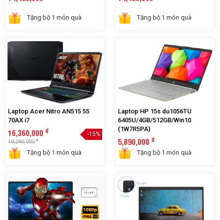
F571GT i7
G512 i5
đ
đ
14,490,000
14,490,000
Tặng bộ 1 món quà
Tặng bộ 1 món quà
Laptop Acer Nitro AN515 55
Laptop HP 15s du1056TU
70AX i7
6405U/4GB/512GB/Win10
(1W7R5PA)
đ
16,360,000
-15%
đ
5,890,000
đ
19,290,000
Tặng bộ 1 món quà
Tặng bộ 1 món quà