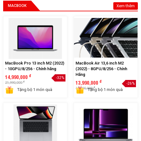
MACBOOK
Xem thêm
MacBook Pro 13 inch M2 (2022)
MacBook Air 13,6 inch M2
- 10GPU/8/256 - Chính hãng
(2022) - 8GPU/8/256 - Chính
Hãng
đ
14,990,000
-32%
đ
13,990,000
đ
21,990,000
-26%
đ
18,990,000
Tặng bộ 1 món quà
Tặng bộ 1 món quà