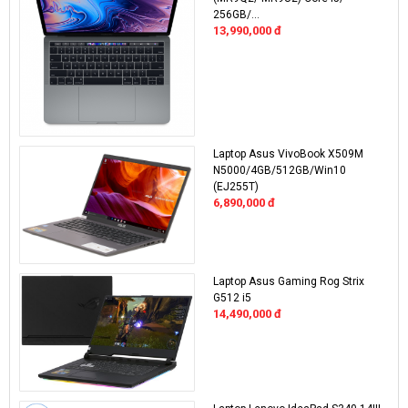
256GB/...
13,990,000
đ
Laptop Asus VivoBook X509M
N5000/4GB/512GB/Win10
(EJ255T)
6,890,000
đ
Laptop Asus Gaming Rog Strix
G512 i5
14,490,000
đ