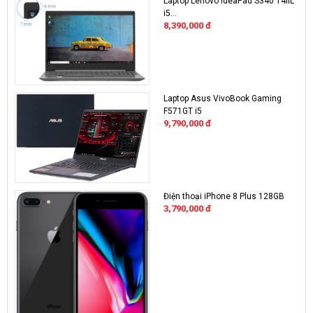
Laptop Lenovo IdeaPad S340 14IIL
i5...
8,390,000
đ
Laptop Asus VivoBook Gaming
F571GT i5
9,790,000
đ
Điện thoại iPhone 8 Plus 128GB
3,790,000
đ