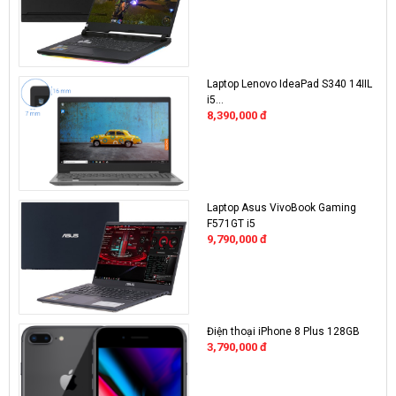
Laptop Lenovo IdeaPad S340 14IIL
i5...
8,390,000
đ
Laptop Asus VivoBook Gaming
F571GT i5
9,790,000
đ
Điện thoại iPhone 8 Plus 128GB
3,790,000
đ