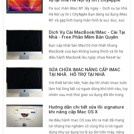
vụ tại nhà Hà Nội uy tín | CityApple
Fix sọc màn iMac M1 lấy ngay – Dịch vụ tại nhà
Hà Nội uy tín | CityApple Bạn đang sử dụng iMac
M1 và gặp tình trạng màn hình bị sọc dọc, sọc
ngang, nhấp nháy nhẹ hoặc ám màu? Đây là lỗi
Dịch Vụ Cài MacBook/IMac - Cài Tại
phần cứng phổ biến trên iMac M1, ảnh hưởng
Nhà - Free Phần Mềm Bản Quyền
đến trải nghiệm làm việc, đặc biệt với dân thiết...
Bạn cập nhật bản MacOS mới nhất nhưng
Macbook của bạn không tương thích và lỗi hệ
điều hành.Macbook lâu ngày chưa Reset lại
MacOS ... Hay bất cứ 1một lý do nào khác khiến
SỬA CHỮA IMAC NÂNG CẤP IMAC
bạn muốn Cài lại Macbook của mình để đạt hiệu
TẠI NHÀ . HỖ TRỢ TẠI NHÀ
quả tối ưu trong công việc .Chúng tôi ở đây là
để...
Với thiết kế tân tiến, hiện đại thì chiếc Imac luôn
làm hài lòng bất cứ người dùng khó tính nào, tuy
nhiên sau một thời gian sử dụng đôi khi trong
quá trình khởi động hệ thống chiếc Imac của
Hướng dẫn chi tiết sửa lỗi signature
bạn lại không lên hình, hay màn hình màu đen
khi nâng cấp Mac OS X
xuất hiện. Khi gặp trường hợp đó, các bạn cần...
Hệ điều hành mac OS sau khi ra mắt đã mang
tới những trải nghiệm vô cùng thú vị tới người
dùng như sử dụng trợ lý ảo Siri trên máy, nâng