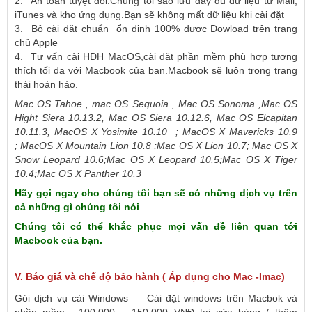
2. An toàn tuyệt đối.Chúng tôi sao lưu đầy đủ dữ liệu từ Mail,
iTunes và kho ứng dụng.Bạn sẽ không mất dữ liệu khi cài đặt
3. Bộ cài đặt chuẩn ổn định 100% được Dowload trên trang
chủ Apple
4. Tư vấn cài HĐH MacOS,cài đặt phần mềm phù hợp tương
thích tối đa với Macbook của bạn.Macbook sẽ luôn trong trạng
thái hoàn hảo.
Mac OS Tahoe , mac OS Sequoia , Mac OS Sonoma ,Mac OS
Hight Siera 10.13.2, Mac OS Siera 10.12.6, Mac OS Elcapitan
10.11.3, MacOS X Yosimite 10.10 ; MacOS X Mavericks 10.9
; MacOS X Mountain Lion 10.8 ;Mac OS X Lion 10.7; Mac OS X
Snow Leopard 10.6;Mac OS X Leopard 10.5;Mac OS X Tiger
10.4;Mac OS X Panther 10.3
Hãy gọi ngay cho chúng tôi bạn sẽ có những dịch vụ trên
cả những gì chúng tôi nói
Chúng tôi có thể khắc phục mọi vấn đề liên quan tới
Macbook của bạn.
V. Báo giá và chế độ bảo hành ( Áp dụng cho Mac -Imac)
Gói dịch vụ cài Windows – Cài đặt windows trên Macbok và