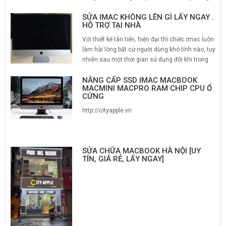
cấp ứng dụng Photo,… Tuy nhiên, trong quá
SỬA IMAC KHÔNG LÊN GÌ LẤY NGAY .
trình nâng cấp hệ điều hành mac OS X, việc bạn
HỖ TRỢ TẠI NHÀ
gặp phải một số lỗi dẫn đến việc ngừng cài đặt
là điều...
Với thiết kế tân tiến, hiện đại thì chiếc Imac luôn
làm hài lòng bất cứ người dùng khó tính nào, tuy
nhiên sau một thời gian sử dụng đôi khi trong
quá trình khởi động hệ thống chiếc Imac của
NÂNG CẤP SSD IMAC MACBOOK
bạn lại không lên hình, hay màn hình màu đen
MACMINI MACPRO RAM CHIP CPU Ổ
xuất hiện. Khi gặp trường hợp đó, các bạn cần...
CỨNG
http://cityapple.vn
SỬA CHỮA MACBOOK HÀ NỘI [UY
TÍN, GIÁ RẺ, LẤY NGAY]