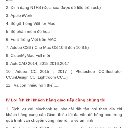
2.
Định dạng NTFS (Đọc, xóa được dữ liệu trên usb)
3.
Apple iWork
4.
Bộ gõ Tiếng Việt for Mac
5. Bộ phần mềm đồ họa
6.
Font Tiếng Việt trên MAC
7. Adobe CS6 ( Cho Mac OS 10.6 đến 10.8.5)
8.
CleanMyMac Full mới
9. AutoCAD 2014, 2015,2016,2017
10.
Adobe CC 2015 , 2017 ( Photoshop CC,illustrator
CC,inDesign CC, Lightroom CC...)
11 . Và còn nhiều hơn thế .....
IV Lợi ích khi khách hàng giao tiếp cùng chúng tôi
1. Dịch vụ
cài Macbook tại nhà
,cài đặt tận nơi theo địa chỉ
khách hàng cung cấp.Giảm thiểu tối đa vấn dề hỏng hóc trong
quá trình vận chuyển cũng như rủi ro về an ninh