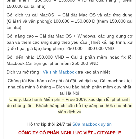
phần mềm : 100.000 – 150.000 VNĐ tại cửa hàng ( thêm
150.000 cài tại nhà)
Gói dịch vụ cài MacOS – Cài đặt Mac OS và các ứng dụng
(Giải trí và văn phòng): 100.000 – 150.000 Đ (thêm 150.000 cài
tại nhà)
Gói nâng cao – Cài đặt Mac OS + Windows, các ứng dụng cơ
bản và thêm các ứng dụng theo yêu cầu (Thiết kế, lập trình, xử
lý đồ họa, giả lập,dựng phim): 250.000 – 300.000 VNĐ
Gói đến nhà: 150.000 VNĐ – Cài 1 phần mềm hoặc fix lỗi
Macbook.Cài trọn gói phần mềm 250.000 VNĐ
Dịch vụ mở rộng :
Vệ sinh Macbook
tra keo tản nhiệt
Chúng tôi Bảo hành các gói cài đặt, và dịch vụ Cài macbook tại
nhà của mình 3 tháng – Dịch vụ bảo hành phần mềm duy nhất
tại Hà Nội
Chú ý: Bảo hành Miễn phí – Free 100% xác định lỗi phát sinh
do chúng tôi – Khách hàng chỉ cần hỗ trợ xăng xe 50k cho nhân
viên dịch vụ
Hỗ trợ kịp thời
24/7
tại
Sửa macbook uy tín
CÔNG TY CỔ PHẦN NGHỊ LỰC VIỆT - CITYAPPLE