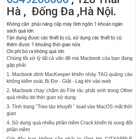
Hà , Đống Đa ,Hà Nội.
Không cần phải nâng cấp máy tính ngốn 1 khoản ngân
sách quá lớn
Tận dụng được các thiết bị cũ, sử dụng các thiết bị cũ
thêm được 1 khoảng thời gian nữa.
Chi phí bỏ ra không quá lớn
Chúng tôi xử lý tất cả vấn đề mà Macbook của bạn đang
gặp phải
1. Macbook dính MacKeeper khiến nhảy TAG quảng cáo
không kiểm soát, Bị Đơ - Giật - Lag khi vào web
2. Macbook chạy chậm do File rác phát sinh trong Other
quá nhiều do thời gian sử dụng
3. Tình trạng "Treo táo khuyết " load vào MacOS mất thời
gian
4. Sử dụng quá nhiều phần mềm Crack khiến bị xung đột
phần mềm
Giờ đây bạn không cần phải lo lắng khi CITYAPPLE