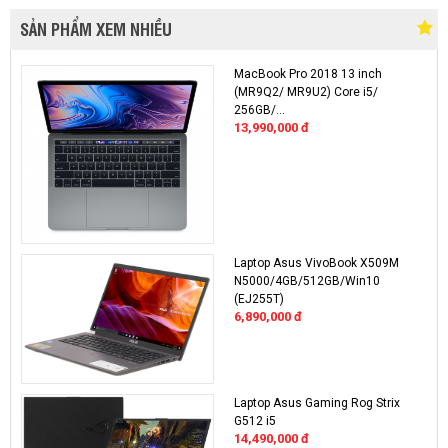
SẢN PHẨM XEM NHIỀU
MacBook Pro 2018 13 inch
(MR9Q2/ MR9U2) Core i5/
256GB/...
13,990,000
đ
Laptop Asus VivoBook X509M
N5000/4GB/512GB/Win10
(EJ255T)
6,890,000
đ
Laptop Asus Gaming Rog Strix
G512 i5
14,490,000
đ