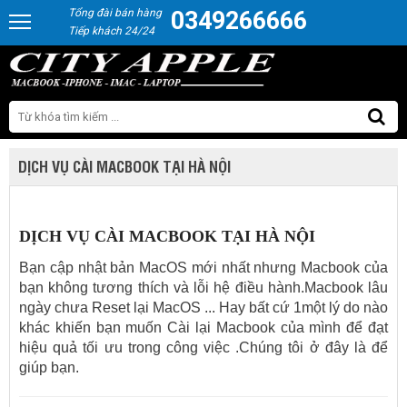
Tổng đài bán hàng
0349266666
Tiếp khách 24/24
DỊCH VỤ CÀI MACBOOK TẠI HÀ NỘI
DỊCH VỤ CÀI MACBOOK TẠI HÀ NỘI
Bạn cập nhật bản MacOS mới nhất nhưng Macbook của
bạn không tương thích và lỗi hệ điều hành.Macbook lâu
ngày chưa Reset lại MacOS ... Hay bất cứ 1một lý do nào
khác khiến bạn muốn Cài lại Macbook của mình để đạt
hiệu quả tối ưu trong công việc .Chúng tôi ở đây là để
giúp bạn.