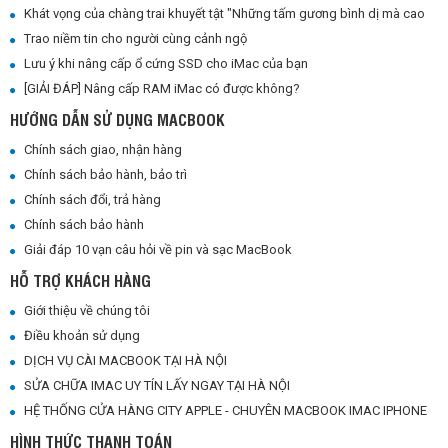
Khát vọng của chàng trai khuyết tật "Những tấm gương bình dị mà cao quý"
Trao niềm tin cho người cùng cảnh ngộ
Lưu ý khi nâng cấp ổ cứng SSD cho iMac của bạn
[GIẢI ĐÁP] Nâng cấp RAM iMac có được không?
HƯỚNG DẪN SỬ DỤNG MACBOOK
Chính sách giao, nhận hàng
Chính sách bảo hành, bảo trì
Chính sách đổi, trả hàng
Chính sách bảo hành
Giải đáp 10 vạn câu hỏi về pin và sạc MacBook
HỖ TRỢ KHÁCH HÀNG
Giới thiệu về chúng tôi
Điều khoản sử dụng
DỊCH VỤ CÀI MACBOOK TẠI HÀ NỘI
SỬA CHỮA IMAC UY TÍN LẤY NGAY TẠI HÀ NỘI
HỆ THỐNG CỬA HÀNG CITY APPLE - CHUYÊN MACBOOK IMAC IPHONE
HÌNH THỨC THANH TOÁN